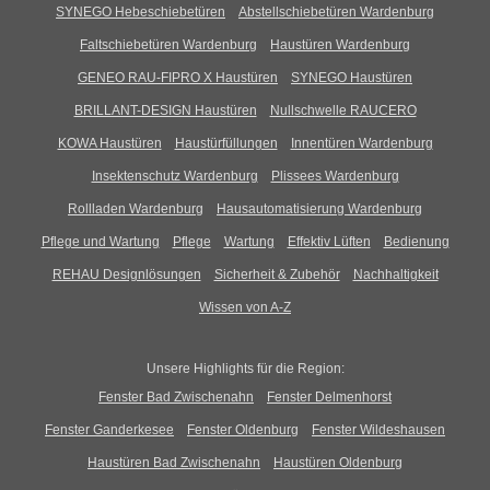
SYNEGO Hebeschiebetüren
Abstellschiebetüren Wardenburg
Faltschiebetüren Wardenburg
Haustüren Wardenburg
GENEO RAU-FIPRO X Haustüren
SYNEGO Haustüren
BRILLANT-DESIGN Haustüren
Nullschwelle RAUCERO
KOWA Haustüren
Haustürfüllungen
Innentüren Wardenburg
Insektenschutz Wardenburg
Plissees Wardenburg
Rollladen Wardenburg
Hausautomatisierung Wardenburg
Pflege und Wartung
Pflege
Wartung
Effektiv Lüften
Bedienung
REHAU Designlösungen
Sicherheit & Zubehör
Nachhaltigkeit
Wissen von A-Z
Unsere Highlights für die Region:
Fenster Bad Zwischenahn
Fenster Delmenhorst
Fenster Ganderkesee
Fenster Oldenburg
Fenster Wildeshausen
Haustüren Bad Zwischenahn
Haustüren Oldenburg