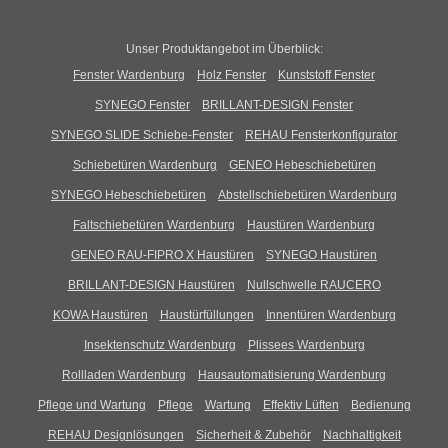
Unser Produktangebot im Überblick:
Fenster Wardenburg
Holz Fenster
Kunststoff Fenster
SYNEGO Fenster
BRILLANT-DESIGN Fenster
SYNEGO SLIDE Schiebe-Fenster
REHAU Fensterkonfigurator
Schiebetüren Wardenburg
GENEO Hebeschiebetüren
SYNEGO Hebeschiebetüren
Abstellschiebetüren Wardenburg
Faltschiebetüren Wardenburg
Haustüren Wardenburg
GENEO RAU-FIPRO X Haustüren
SYNEGO Haustüren
BRILLANT-DESIGN Haustüren
Nullschwelle RAUCERO
KOWA Haustüren
Haustürfüllungen
Innentüren Wardenburg
Insektenschutz Wardenburg
Plissees Wardenburg
Rollladen Wardenburg
Hausautomatisierung Wardenburg
Pflege und Wartung
Pflege
Wartung
Effektiv Lüften
Bedienung
REHAU Designlösungen
Sicherheit & Zubehör
Nachhaltigkeit