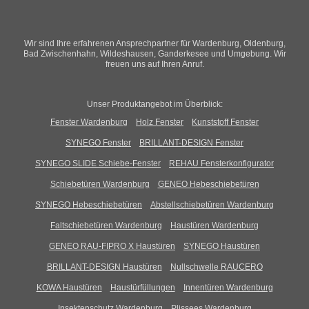
Wir sind Ihre erfahrenen Ansprechpartner für Wardenburg, Oldenburg,
Bad Zwischenhahn, Wildeshausen, Ganderkesee und Umgebung. Wir
freuen uns auf Ihren Anruf.
Unser Produktangebot im Überblick:
Fenster Wardenburg
Holz Fenster
Kunststoff Fenster
SYNEGO Fenster
BRILLANT-DESIGN Fenster
SYNEGO SLIDE Schiebe-Fenster
REHAU Fensterkonfigurator
Schiebetüren Wardenburg
GENEO Hebeschiebetüren
SYNEGO Hebeschiebetüren
Abstellschiebetüren Wardenburg
Faltschiebetüren Wardenburg
Haustüren Wardenburg
GENEO RAU-FIPRO X Haustüren
SYNEGO Haustüren
BRILLANT-DESIGN Haustüren
Nullschwelle RAUCERO
KOWA Haustüren
Haustürfüllungen
Innentüren Wardenburg
Insektenschutz Wardenburg
Plissees Wardenburg